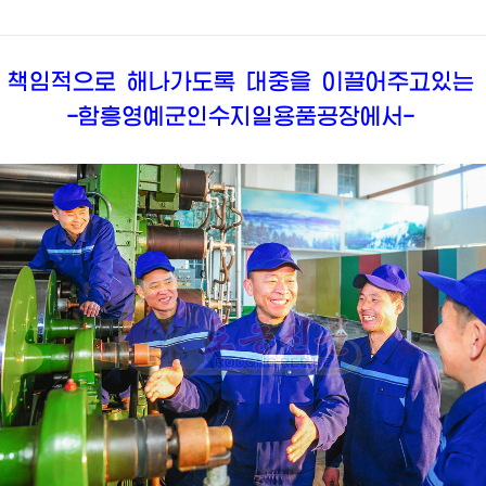
 책임적으로 해나가도록 대중을 이끌어주고있는
-함흥영예군인수지일용품공장에서-