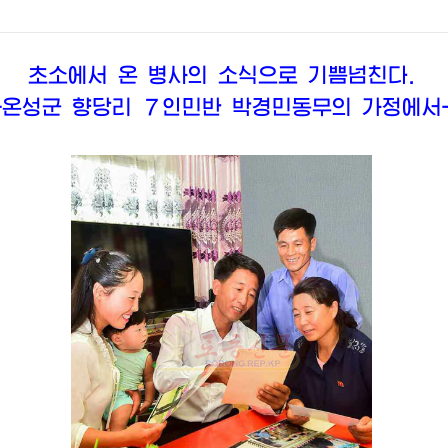
초소에서 온 병사의 소식으로 기쁨넘친다.
-온성군 향당리 ７인민반 박경민동무의 가정에서