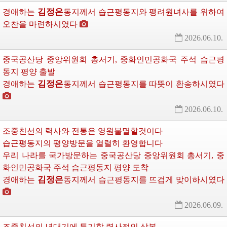
김정은
경애하는
동지께서
습근평동지와 팽려원녀사를 위하여 
오찬을 마련하시였다
2026.06.10.
중국공산당 중앙위원회 총서기, 중화인민공화국
주석
습근평
동지 평양 출발
김정은
경애하는
동지께서
습근평동지를 따뜻이 환송하시였다 
2026.06.10.
조중친선의 력사와 전통은 영원불멸할것이다
습근평동지의 평양방문을 열렬히 환영합니다
우리 나라를 국가방문하는 중국공산당 중앙위원회 총서기, 중
화인민공화국
주석
습근평동지 평양 도착
김정은
경애하는
동지께서
습근평동지를 뜨겁게 맞이하시였다 
2026.06.09.
조중친선의 년대기에 특기할 력사적인 상봉