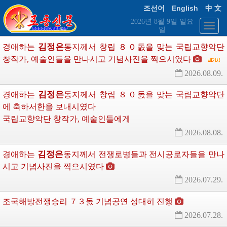
English
조선어
中 文
2026년 8월 9일 일요
일
김정은
경애하는
동지께서
창립 ８０돐을 맞는 국립교향악단 
창작가, 예술인들을 만나시고 기념사진을 찍으시였다
2026.08.09.
김정은
경애하는
동지께서
창립 ８０돐을 맞는 국립교향악단
에 축하서한을 보내시였다
국립교향악단 창작가, 예술인들에게
2026.08.08.
김정은
경애하는
동지께서
전쟁로병들과 전시공로자들을 만나
시고 기념사진을 찍으시였다
2026.07.29.
조국해방전쟁승리 ７３돐 기념공연 성대히 진행
2026.07.28.