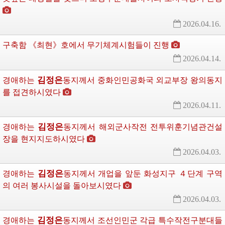
2026.04.16.
구축함 《최현》호에서 무기체계시험들이 진행
2026.04.14.
김정은
경애하는
동지께서
중화인민공화국 외교부장 왕의동지
를 접견하시였다
2026.04.11.
김정은
경애하는
동지께서
해외군사작전 전투위훈기념관건설
장을 현지지도하시였다
2026.04.03.
김정은
경애하는
동지께서
개업을 앞둔 화성지구 ４단계 구역
의 여러 봉사시설을 돌아보시였다
2026.04.03.
김정은
경애하는
동지께서
조선인민군 각급 특수작전구분대들