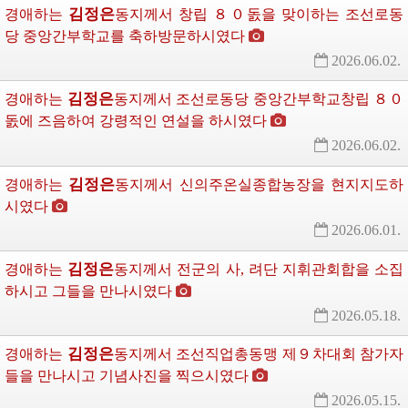
김정은
경애하는
동지께서
창립 ８０돐을 맞이하는 조선로동
당 중앙간부학교를 축하방문하시였다
2026.06.02.
김정은
경애하는
동지께서
조선로동당 중앙간부학교창립 ８０
돐에 즈음하여 강령적인 연설을 하시였다
2026.06.02.
김정은
경애하는
동지께서
신의주온실종합농장을 현지지도하
시였다
2026.06.01.
김정은
경애하는
동지께서
전군의 사, 려단 지휘관회합을 소집
하시고 그들을 만나시였다
2026.05.18.
김정은
경애하는
동지께서
조선직업총동맹 제９차대회 참가자
들을 만나시고 기념사진을 찍으시였다
2026.05.15.