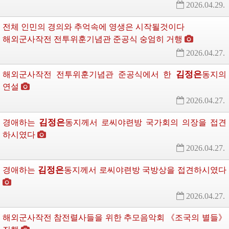
2026.04.29.
전체 인민의 경의와 추억속에 영생은 시작될것이다
해외군사작전 전투위훈기념관 준공식 숭엄히 거행
2026.04.27.
김정은
해외군사작전 전투위훈기념관 준공식에서 한
동지의
연설 
2026.04.27.
김정은
경애하는
동지께서
로씨야련방 국가회의 의장을 접견
하시였다
2026.04.27.
김정은
경애하는
동지께서
로씨야련방 국방상을 접견하시였다 
2026.04.27.
해외군사작전 참전렬사들을 위한 추모음악회 《조국의 별들》