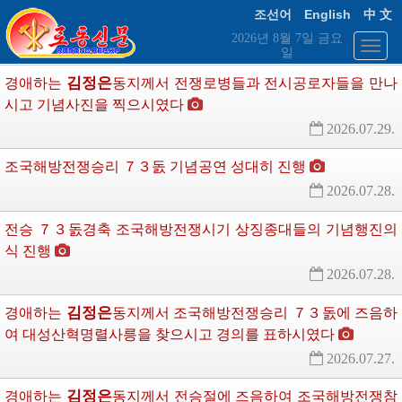
English
조선어
中 文
2026년 8월 7일 금요
일
김정은
경애하는
동지께서
전쟁로병들과 전시공로자들을 만나
시고 기념사진을 찍으시였다
2026.07.29.
조국해방전쟁승리 ７３돐 기념공연 성대히 진행
2026.07.28.
전승 ７３돐경축 조국해방전쟁시기 상징종대들의 기념행진의
식 진행
2026.07.28.
김정은
경애하는
동지께서
조국해방전쟁승리 ７３돐에 즈음하
여 대성산혁명렬사릉을 찾으시고 경의를 표하시였다
2026.07.27.
김정은
경애하는
동지께서
전승절에 즈음하여 조국해방전쟁참