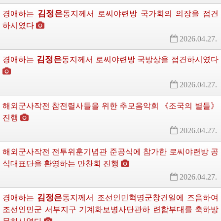
김정은
경애하는
동지께서
로씨야련방 국가회의 의장을 접견
하시였다
2026.04.27.
김정은
경애하는
동지께서
로씨야련방 국방상을 접견하시였다 
2026.04.27.
해외군사작전 참전렬사들을 위한 추모음악회 《조국의 별들》
진행
2026.04.27.
해외군사작전 전투위훈기념관 준공식에 참가한 로씨야련방 공
식대표단을 환영하는 만찬회 진행
2026.04.27.
김정은
경애하는
동지께서
조선인민혁명군창건일에 즈음하여 
조선인민군 서부지구 기계화보병사단관하 련합부대를 축하방