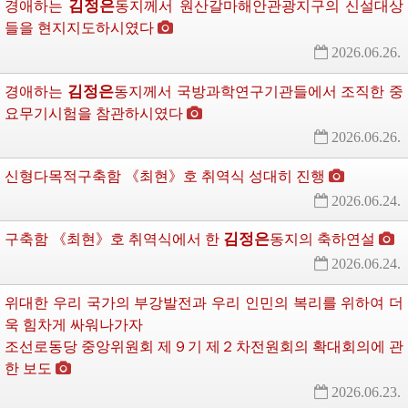
김정은
경애하는
동지께서
원산갈마해안관광지구의 신설대상
들을 현지지도하시였다
2026.06.26.
김정은
경애하는
동지께서
국방과학연구기관들에서 조직한 중
요무기시험을 참관하시였다
2026.06.26.
신형다목적구축함 《최현》호 취역식 성대히 진행
2026.06.24.
김정은
구축함 《최현》호 취역식에서 한
동지의
축하연설 
2026.06.24.
위대한
우리 국가의 부강발전과 우리 인민의 복리를 위하여 더
욱 힘차게 싸워나가자
조선로동당 중앙위원회 제９기 제２차전원회의 확대회의에 관
한 보도
2026.06.23.